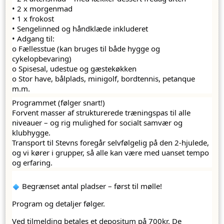
• 2 x morgenmad
• 1 x frokost
• Sengelinned og håndklæde inkluderet
• Adgang til:
o Fællesstue (kan bruges til både hygge og 
cykelopbevaring)
o Spisesal, udestue og gæstekøkken
o Stor have, bålplads, minigolf, bordtennis, petanque 
m.m.
Programmet (følger snart!)
Forvent masser af strukturerede træningspas til alle 
niveauer – og rig mulighed for socialt samvær og 
klubhygge.
Transport til Stevns foregår selvfølgelig på den 2-hjulede, 
og vi kører i grupper, så alle kan være med uanset tempo 
og erfaring.
 Begrænset antal pladser – først til mølle!
Program og detaljer følger.
Ved tilmelding betales et depositum på 700kr. De 