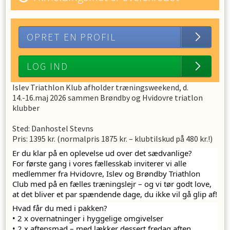
OPRET EN PROFIL
LOG IND
Islev Triathlon Klub afholder træningsweekend, d.
14.-16.maj 2026 sammen Brøndby og Hvidovre triatlon
klubber
Sted: Danhostel Stevns
Pris: 1395 kr. (normalpris 1875 kr. – klubtilskud på 480 kr.!)
Er du klar på en oplevelse ud over det sædvanlige?
For første gang i vores fællesskab inviterer vi alle 
medlemmer fra Hvidovre, Islev og Brøndby Triathlon 
Club med på en fælles træningslejr – og vi tør godt love, 
at det bliver et par spændende dage, du ikke vil gå glip af!
Hvad får du med i pakken?
• 2 x overnatninger i hyggelige omgivelser
• 2 x aftensmad – med lækker dessert fredag aften