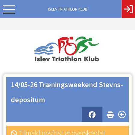
ISLEV TRIATHLON KLUB
14/05-26 Træningsweekend Stevns-
depositum
Tilmeldingsfrist er overskredet