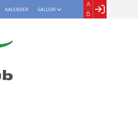
KALENDER
GALLERI
Facebook login
Husk mig
Glemt password
Opret profil
LOG IND