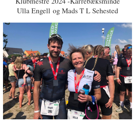
Klubmestre 2024 -Karrebæksminde
Ulla Engell og Mads T L Sehested