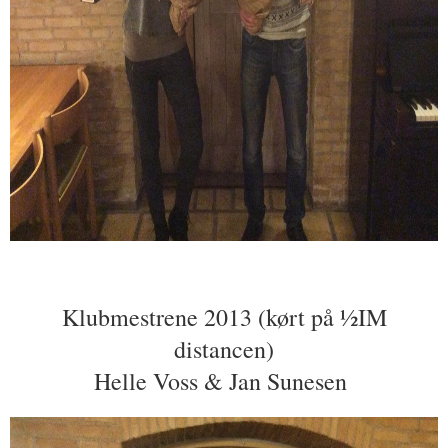
Klubmestrene 201
3 (kørt på ½IM
distancen)
Helle Voss & Jan Sunesen