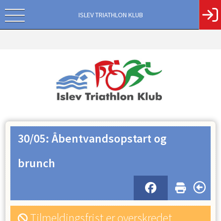
ISLEV TRIATHLON KLUB
30/05: Åbentvandsopstart og
brunch
Tilmeldingsfrist er overskredet